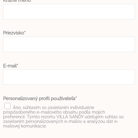
Krstné meno
website
performance and
experience
Priezvisko
Marketing a reklama
Marketingové cookies budú používané hlavne tretími
stranami na vytvorenie profilu používateľa na sledovanie
jeho správania a návykov na webe na marketingové účely.
Názov
Poskytovateľ
Účel
Doba
E-mail
IDE
Doubleclick
Doubleclick is owned
1 rok
by Google.
Doubleclick's main
activity is real time
bidding advertising
exchange
Personalizovaný profil používateľa
_fbp
Facebook
90
Áno, súhlasím so zasielaním individuálne
Advertising
dni
prispôsobeného e-mailového obsahu podľa mojich
preferencií. Týmto rezortu VILLA SANDY udeľujem súhlas so
_gcl_au
Google
Used for experiments
90
zasielaním personalizovaných e-mailov a analýzou dát e-
AdSense
with advertisement
dni
mailovej komunikácie.
efficiency across
websites