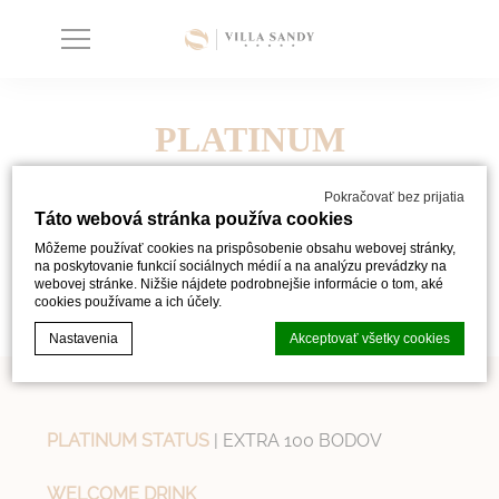
PLATINUM
Pokračovať bez prijatia
Táto webová stránka používa cookies
Môžeme používať cookies na prispôsobenie obsahu webovej stránky,
na poskytovanie funkcií sociálnych médií a na analýzu prevádzky na
webovej stránke. Nižšie nájdete podrobnejšie informácie o tom, aké
STAŤ SA ČLENOM
cookies používame a ich účely.
Nastavenia
Akceptovať všetky cookies
Vyhlásenie o súboroch cookie od
d-edge Macaron CMP
. Last update:
PLATINUM STATUS
| EXTRA 100 BODOV
2024-02-26.
Čo sú cookies?
WELCOME DRINK