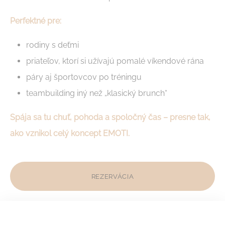
Akceptujte všetky cookies alebo si vyberte, ktoré kategórie
chcete povoliť.
Perfektné pre:
Zásady používania cookies
rodiny s deťmi
Nezbytné
priateľov, ktorí si užívajú pomalé víkendové rána
Nezbytné cookies umožňujú webovej stránke správne
páry aj športovcov po tréningu
fungovať a umožňujú základné funkcie, ako sú prihlásenia
do súkromnej oblasti alebo navigácia na stránke.
teambuilding iný než „klasický brunch“
Neexistujú žiadne cookies tohto druhu.
Spája sa tu chuť, pohoda a spoločný čas – presne tak,
Preferencie
ako vznikol celý koncept EMOTI.
Preferenčné cookies umožňujú uložiť používateľské
preferencie pre ďalšiu návštevu. Napríklad môžu
uchovávať jazyk používateľa.
REZERVÁCIA
Názov
Poskytovateľ
Účel
_deCookiesConsent
D-edge
Remember user's
Cookie
consent on Cookies
Consent
and consent
Identifier.