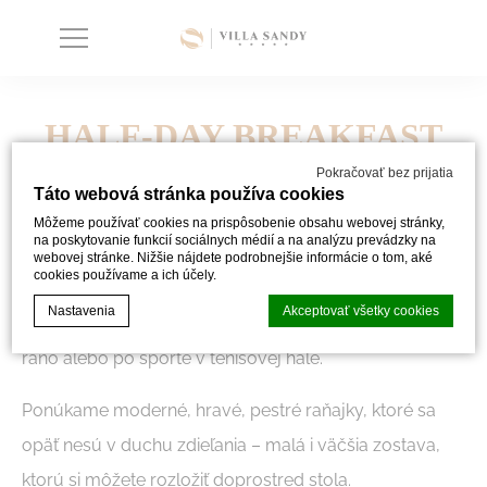
HALF-DAY BREAKFAST
Pokračovať bez prijatia
Táto webová stránka používa cookies
Môžeme používať cookies na prispôsobenie obsahu webovej stránky,
Raňajky, ktoré si môžu dovoliť nielen tí, čo vstávajú
na poskytovanie funkcií sociálnych médií a na analýzu prevádzky na
webovej stránke. Nižšie nájdete podrobnejšie informácie o tom, aké
skoro.
cookies používame a ich účely.
Nastavenia
Akceptovať všetky cookies
Half-day breakfast
je ideálny pre víkend, pohodové
ráno alebo po športe v tenisovej hale.
Vyhlásenie o súboroch cookie od
d-edge Macaron CMP
. Last update:
Ponúkame moderné, hravé, pestré raňajky, ktoré sa
2024-02-26.
Čo sú cookies?
opäť nesú v duchu zdieľania – malá i väčšia zostava,
Cookies sú malé kúsky textových informácií, ktoré webová
ktorú si môžete rozložiť doprostred stola.
stránka používa na zlepšenie používateľskej skúsenosti.