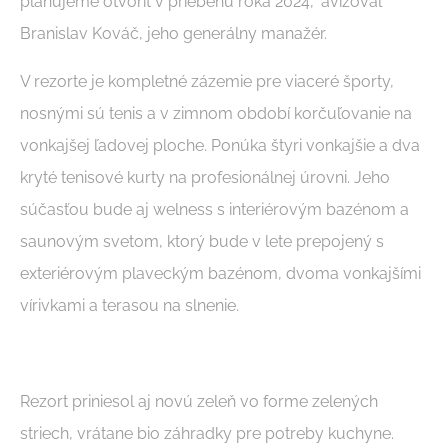
plánujeme otvoriť v priebehu roka 2024,“ avizoval
Branislav Kováč, jeho generálny manažér.
V rezorte je kompletné zázemie pre viaceré športy,
nosnými sú tenis a v zimnom období korčuľovanie na
vonkajšej ľadovej ploche. Ponúka štyri vonkajšie a dva
kryté tenisové kurty na profesionálnej úrovni. Jeho
súčasťou bude aj welness s interiérovým bazénom a
saunovým svetom, ktorý bude v lete prepojený s
exteriérovým plaveckým bazénom, dvoma vonkajšími
vírivkami a terasou na slnenie.
Rezort priniesol aj novú zeleň vo forme zelených
striech, vrátane bio záhradky pre potreby kuchyne.