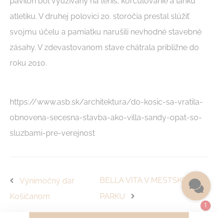
pavilón bol využívaný na tenis, korčuľovanie a ľahkú
atletiku. V druhej polovici 20. storočia prestal slúžiť
svojmu účelu a pamiatku narušili nevhodné stavebné
zásahy. V zdevastovanom stave chátrala približne do
roku 2010.
https://www.asb.sk/architektura/do-kosic-sa-vratila-
obnovena-secesna-stavba-ako-villa-sandy-opat-so-
sluzbami-pre-verejnost
BELLA VITA V MESTSKOM
Výnimočný dar
Košičanom
PARKU
1