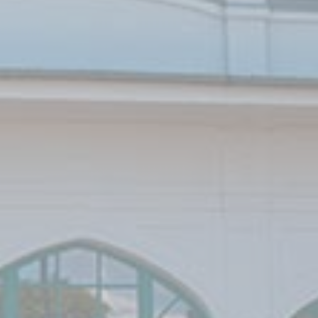
Analytics
allows user tracking
roky
to enhance the
website
performance and
experience
_ga
Google
Google Analytics
2
Analytics
allows user tracking
roky
to enhance the
website
performance and
experience
Marketing a reklama
Marketingové cookies budú používané hlavne tretími
stranami na vytvorenie profilu používateľa na sledovanie
jeho správania a návykov na webe na marketingové účely.
Názov
Poskytovateľ
Účel
Doba
IDE
Doubleclick
Doubleclick is owned
1 rok
by Google.
Doubleclick's main
activity is real time
bidding advertising