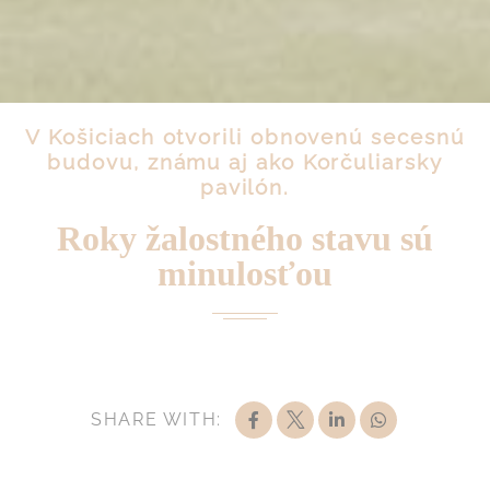
websites
Potvrdiť výber
Menej podrobností
V Košiciach otvorili obnovenú secesnú
budovu, známu aj ako Korčuliarsky
pavilón.
Roky žalostného stavu sú
minulosťou
SHARE WITH: