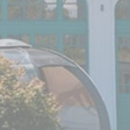
exchange
_fbp
Facebook
90
Advertising
dni
_gcl_au
Google
Used for experiments
90
AdSense
with advertisement
dni
efficiency across
websites
Údaje používateľa reklám
Poskytnúť súhlas na zasielanie údajov používateľa
súvisiacich s reklamou spoločnosti Google.
Názov
Poskytovateľ
Účel
Doba
IDE
Doubleclick
Doubleclick is owned
1 rok
by Google.
Doubleclick's main
activity is real time
bidding advertising
exchange
_fbp
Facebook
90
Advertising
dni