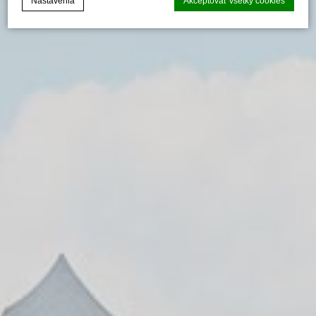
Nastavenia
Akceptovať všetky cookies
Vyhlásenie o súboroch cookie od
d-edge Macaron CMP
. Last update:
2024-02-26.
Čo sú cookies?
Cookies sú malé kúsky textových informácií, ktoré webová
stránka používa na zlepšenie používateľskej skúsenosti.
Akceptujte všetky cookies alebo si vyberte, ktoré kategórie
chcete povoliť.
Zásady používania cookies
Nezbytné
Nezbytné cookies umožňujú webovej stránke správne
fungovať a umožňujú základné funkcie, ako sú prihlásenia
do súkromnej oblasti alebo navigácia na stránke.
Neexistujú žiadne cookies tohto druhu.
Preferencie