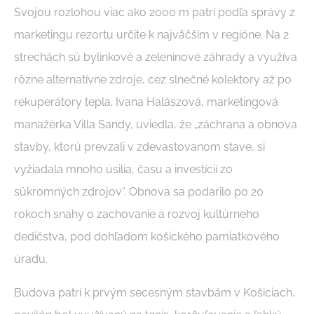
Svojou rozlohou viac ako 2000 m patrí podľa správy z
marketingu rezortu určite k najväčším v regióne. Na
2
strechách sú bylinkové a zeleninové záhrady a využíva
rôzne alternatívne zdroje, cez slnečné kolektory až po
rekuperátory tepla. Ivana Halászová, marketingová
manažérka Villa Sandy, uviedla, že „záchrana a obnova
stavby, ktorú prevzali v zdevastovanom stave, si
vyžiadala mnoho úsilia, času a investícií zo
súkromných zdrojov“. Obnova sa podarilo po 20
rokoch snahy o zachovanie a rozvoj kultúrneho
dedičstva, pod dohľadom košického pamiatkového
úradu.
Budova patrí k prvým secesným stavbám v Košiciach,