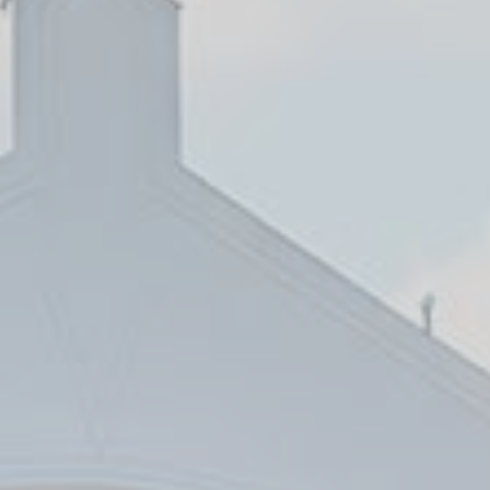
Preferenčné cookies umožňujú uložiť používateľské
preferencie pre ďalšiu návštevu. Napríklad môžu
uchovávať jazyk používateľa.
Názov
Poskytovateľ
Účel
_deCookiesConsent
D-edge
Remember user's
Cookie
consent on Cookies
Consent
and consent
Identifier.
_deCookiesConsentDeleteKey
D-edge
Remember user's
Cookie
consent on Cookies
Consent
and consent
Identifier.
fb_cookie_law_consent
D-edge
Remember user's
Cookie
consent on Cookies
Consent
and consent
Identifier.
_deCountryResp
D-edge
Remember user's
Cookie
consent on Cookies
Consent
and consent
Identifier.
_deCookiesConsentID
D-edge
Remember user's
Cookie
consent on Cookies
Consent
and consent