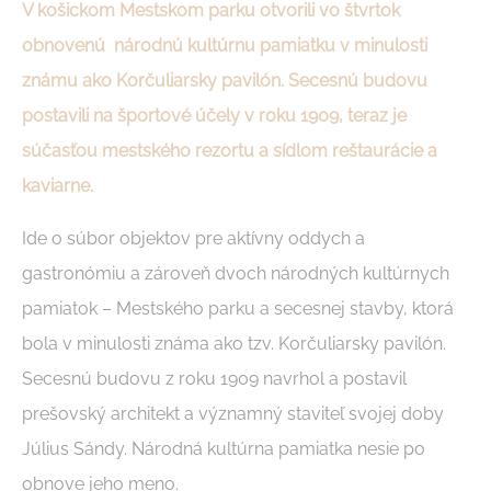
V košickom Mestskom parku otvorili vo štvrtok
obnovenú národnú kultúrnu pamiatku v minulosti
známu ako Korčuliarsky pavilón. Secesnú budovu
postavili na športové účely v roku 1909, teraz je
súčasťou mestského rezortu a sídlom reštaurácie a
kaviarne.
Ide o súbor objektov pre aktívny oddych a
gastronómiu a zároveň dvoch národných kultúrnych
pamiatok – Mestského parku a secesnej stavby, ktorá
bola v minulosti známa ako tzv. Korčuliarsky pavilón.
Secesnú budovu z roku 1909 navrhol a postavil
prešovský architekt a významný staviteľ svojej doby
Július Sándy. Národná kultúrna pamiatka nesie po
obnove jeho meno.