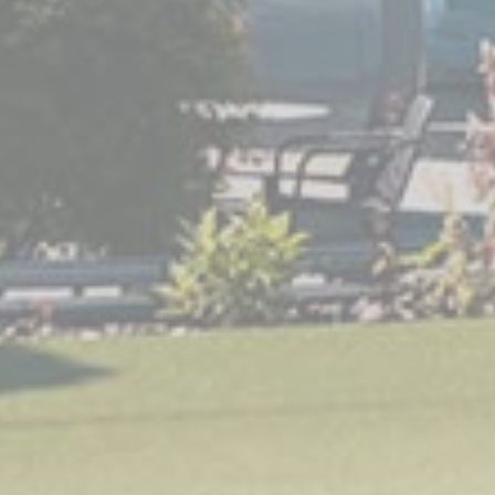
_gcl_au
Google
Used for experiments
90
AdSense
with advertisement
dni
efficiency across
websites
Personalizované reklamy
Poskytnúť súhlas tretím stranám na personalizovanú
reklamu
Názov
Poskytovateľ
Účel
Doba
IDE
Doubleclick
Doubleclick is owned
1 rok
by Google.
Doubleclick's main
activity is real time
bidding advertising
exchange
_fbp
Facebook
90
Advertising
dni
_gcl_au
Google
Used for experiments
90
AdSense
with advertisement
dni
efficiency across