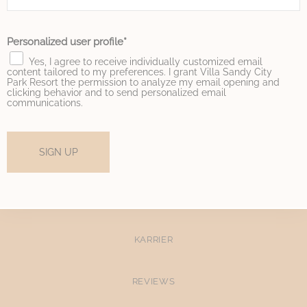
performance and
experience
Personalized user profile
Yes, I agree to receive individually customized email
Marketing és reklám
content tailored to my preferences. I grant Villa Sandy City
Park Resort the permission to analyze my email opening and
clicking behavior and to send personalized email
A marketing sütiket elsősorban harmadik felek fogják
communications.
felhasználni felhasználói profil létrehozására, hogy nyomon
kövesse viselkedését és szokásait az interneten marketing
célokra.
Név
Szolgáltató
Cél/szándék
Időtartam
SIGN UP
IDE
Doubleclick
Doubleclick is owned
1 év
by Google.
Doubleclick's main
activity is real time
bidding advertising
exchange
KARRIER
_fbp
Facebook
90 napok
Advertising
_gcl_au
Google
Used for experiments
90 napok
REVIEWS
AdSense
with advertisement
efficiency across