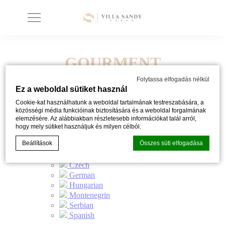
GOURMENT
CSAVARGÁS FOGLALÁS
Folytassa elfogadás nélkül
Ez a weboldal sütiket használ
Cookie-kat használhatunk a weboldal tartalmának testreszabására, a
közösségi média funkcióinak biztosítására és a weboldal forgalmának
elemzésére. Az alábbiakban részletesebb információkat talál arról,
hogy mely sütiket használjuk és milyen célból.
Beállítások
Összes süti elfogadása
Süti szabályzat a
d-edge Macaron CMP által
. Utolsó frissítés: 2024-
02-26.
Mik a sütik?
A sütik apró szöveges információk, amelyeket a weboldal
használ a felhasználói élmény javítása érdekében. Fogadja