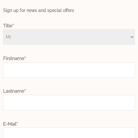
weboldal fejlesztése érdekében.
Sign up for news and special offers
Név
Szolgáltató
Cél/szándék
Időtartam
_ga_KH5GKC15FK
Google
Google Analytics
2 évek
Title
Analytics
allows user tracking
to enhance the
website
performance and
experience
_ga_CMJG3ZE5EE
Google
Google Analytics
2 évek
Firstname
Analytics
allows user tracking
to enhance the
website
performance and
experience
_ga_NETY9HB2RV
Google
Google Analytics
2 évek
Lastname
Analytics
allows user tracking
to enhance the
website
performance and
experience
_ga
Google
Google Analytics
2 évek
E-Mail
Analytics
allows user tracking
to enhance the
website